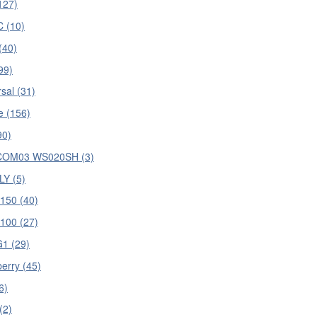
127)
 (10)
(40)
99)
sal (31)
e (156)
90)
COM03 WS020SH (3)
Y (5)
50 (40)
100 (27)
1 (29)
erry (45)
6)
(2)