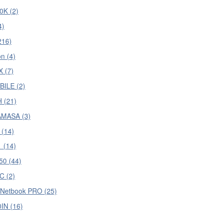
K (2)
4)
216)
n (4)
 (7)
ILE (2)
 (21)
MASA (3)
 (14)
 (14)
50 (44)
C (2)
 Netbook PRO (25)
IN (16)