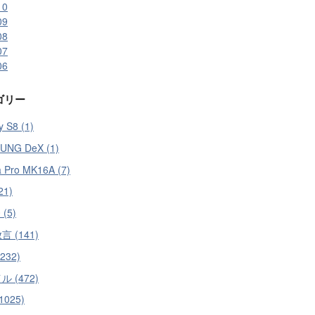
10
09
08
07
06
ゴリー
y S8 (1)
UNG DeX (1)
a Pro MK16A (7)
21)
 (5)
 (141)
(232)
 (472)
1025)