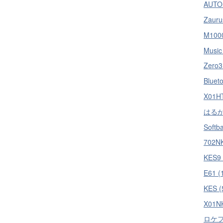
AUTO
Zauru
M1000
Music
Zero3
Blueto
X01HT
はるか 
Softb
702N
KES9 
E61 (
KES (
X01NK
ロケフリ