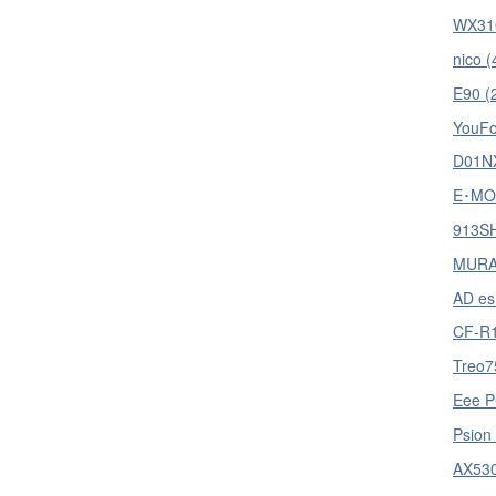
WX310
nico (
E90 (
YouFo
D01NX
E･MOB
913SH
MURA
AD es
CF-R1
Treo7
Eee P
Psion
AX530