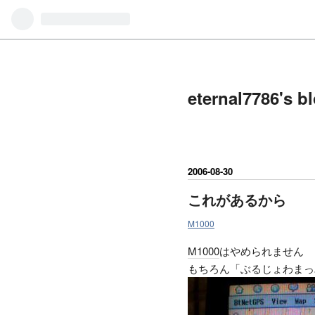
eternal7786's b
2006
-
08
-
30
これがあるから
M1000
M1000
はやめられません
もちろん「ぶるじょわまっ