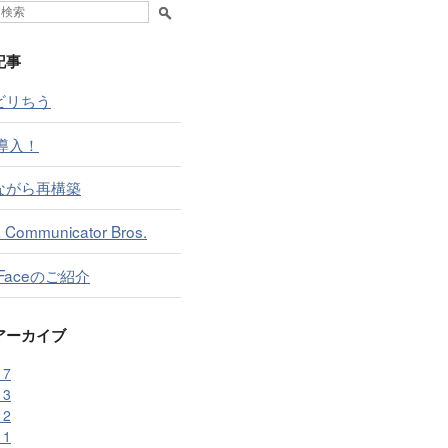
記事
ビリちう
導入！
ながら再構築
 Communicator Bros.
 Faceのご紹介
アーカイブ
17
13
12
11