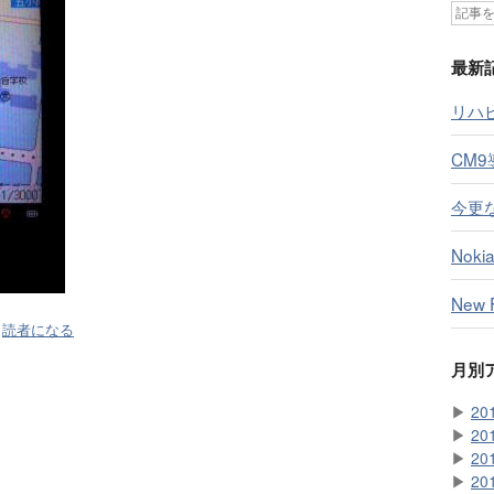
最新
リハ
CM9
今更
Nokia
New
読者になる
月別
▶
20
▶
20
▶
20
▶
20