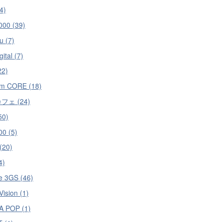
4)
000 (39)
u (7)
ital (7)
22)
om CORE (18)
フェ (24)
50)
0 (5)
(20)
4)
e 3GS (46)
ision (1)
 POP (1)