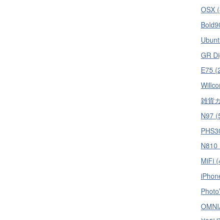
OSX (
Bold9
Ubunt
GR Dig
E75 (
Willc
雑貨カ
N97 (
PHS30
N810 
MiFi (
iPhon
PhotoV
OMNIA