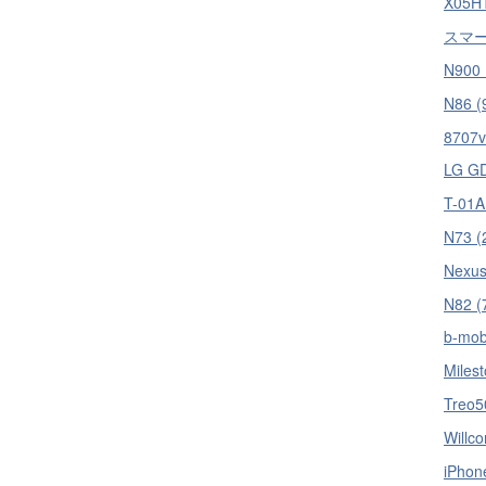
X05HT
スマー
N900 
N86 (
8707v
LG GD
T-01A
N73 (
Nexus
N82 (
b-mob
Milest
Treo5
Willc
iPhon