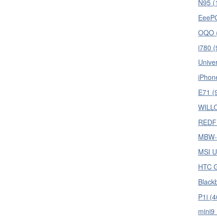
N95 (
EeePC
OQO 
i780 (
Univer
iPhon
E71 (
WILL
REDFL
MBW-1
MSI U
HTC G
Blackb
P1i (4
mini9 