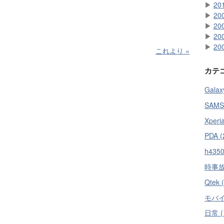
▶
20
▶
20
▶
20
▶
20
▶
20
これより
»
カテ
Galax
SAMS
Xperi
PDA (
h4350
時事放言
Qtek 
モバイル
日常 (