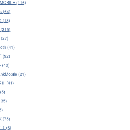
MOBILE (116)
s (64)
 (13)
 (315)
 (27)
oth (41)
 (92)
(40)
ankMobile (21)
KⅡ (41)
(5)
135)
5)
 (75)
 (6)