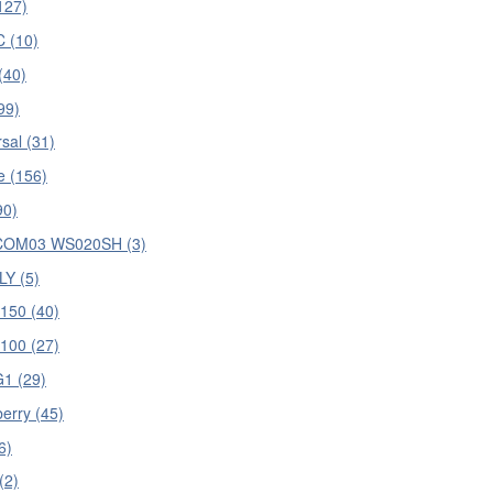
127)
 (10)
(40)
99)
sal (31)
e (156)
90)
COM03 WS020SH (3)
Y (5)
50 (40)
100 (27)
1 (29)
erry (45)
6)
(2)