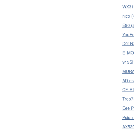
WX310
nico (
E90 (
YouFo
D01NX
E･MOB
913SH
MURA
AD es
CF-R1
Treo7
Eee P
Psion
AX530