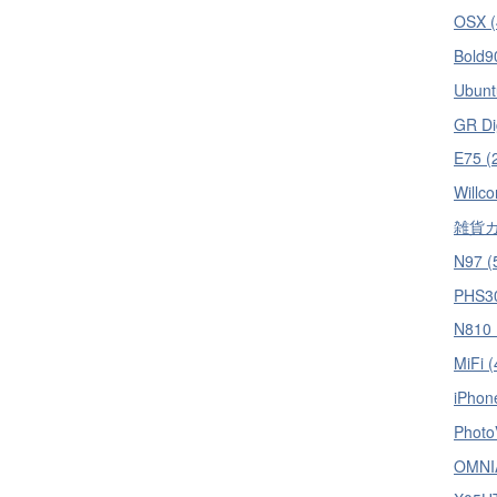
OSX (
Bold9
Ubunt
GR Dig
E75 (
Willc
雑貨カ
N97 (
PHS30
N810 
MiFi (
iPhon
PhotoV
OMNIA