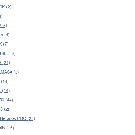
K (2)
4)
216)
n (4)
 (7)
ILE (2)
 (21)
MASA (3)
 (14)
 (14)
50 (44)
C (2)
 Netbook PRO (25)
IN (16)