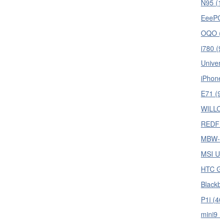
N95 (
EeePC
OQO 
i780 (
Univer
iPhon
E71 (
WILL
REDFL
MBW-1
MSI U
HTC G
Blackb
P1i (4
mini9 