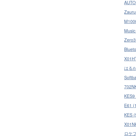
AUTO
Zauru
M1000
Music
Zero3
Blueto
X01HT
はるか 
Softb
702N
KES9 
E61 (
KES (
X01NK
ロケフリ