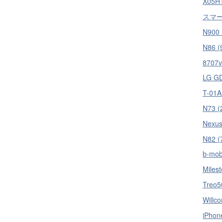
X05HT
スマー
N900 
N86 (
8707v
LG GD
T-01A
N73 (
Nexus
N82 (
b-mob
Milest
Treo5
Willc
iPhon