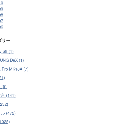
10
09
08
07
06
ゴリー
y S8 (1)
UNG DeX (1)
a Pro MK16A (7)
21)
 (5)
 (141)
(232)
 (472)
1025)