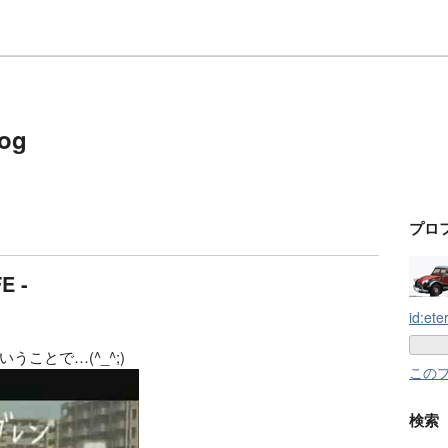
log
プロ
 -
id:ete
ことで…(^_^;)
この
検索