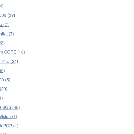
4)
000 (39)
u (7)
ital (7)
22)
om CORE (18)
フェ (24)
50)
0 (5)
(20)
4)
e 3GS (46)
ision (1)
 POP (1)