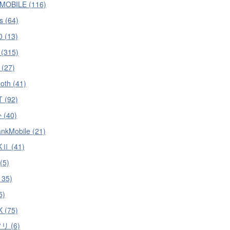
MOBILE (116)
s (64)
 (13)
 (315)
 (27)
oth (41)
 (92)
(40)
ankMobile (21)
KⅡ (41)
(5)
135)
5)
 (75)
 (6)