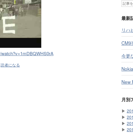
最新
リハ
CM9
.com/watch?v=1mDBQWHS0rA
今更
読者になる
Nokia
New
月別
▶
20
▶
20
▶
20
▶
20