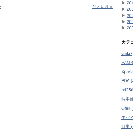
▶
20
y
ひといき
»
▶
20
▶
20
▶
20
▶
20
カテ
Galax
SAMS
Xperi
PDA (
h4350
時事放言
Qtek 
モバイル
日常 (