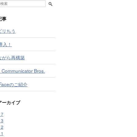
記事
ビリちう
導入！
ながら再構築
 Communicator Bros.
 Faceのご紹介
アーカイブ
17
13
12
11